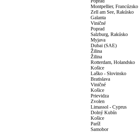
Poprad
Montpellier, Francúzsko
Zell am See, Rakúsko
Galanta
Viničné
Poprad
Salzburg, Rakúsko
Myjava
Dubai (SAE)
Žilina
Žilina
Rotterdam, Holandsko
Košice
Laško - Slovinsko
Bratislava
Viničné
Košice
Prievidza
Zvolen
Limassol - Cyprus
Dolný Kubín
Košice
Paríž
Samobor