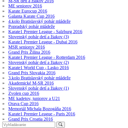
»
M-SR detí a žiakov 2016
»
ME seniorov 2016
»
Karate Eurocup 2016
»
Galanta Karate Cup 2016
»
4.kolo Bratislavský pohár mládeže
»
Popradský pohár mládeže
»
Karate1 Premier League - Salzburg 2016
»
Slovenský pohár detí a žiakov (3)
»
Karate1 Premier League - Dubai 2016
»
MSR seniorov 2016
»
Grand Prix Žilina 2016
»
Karate1 Premier League - Rotterdam 2016
»
Slovenský pohár detí a žiakov (2)
»
Karate1 World Cup - Lasko 2016
»
Grand Prix Slovakia 2016
»
3.kolo Bratislavský pohár mládeže
»
Akademické M-SR 2016
»
Slovenský pohár detí a žiakov (1)
»
Zvolen cup 2016
»
ME kadetov, juniorov a U21
»
Orava Cup 2016
»
Memoriál Michala Bozogáňa 2016
»
Karate1 Premier League - Paris 2016
»
Grand Prix Croatia 2016