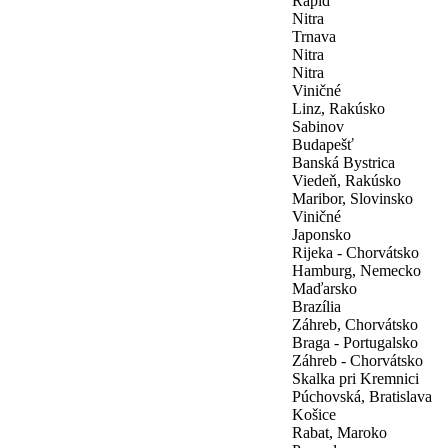
Rapid
Nitra
Trnava
Nitra
Nitra
Viničné
Linz, Rakúsko
Sabinov
Budapešť
Banská Bystrica
Viedeň, Rakúsko
Maribor, Slovinsko
Viničné
Japonsko
Rijeka - Chorvátsko
Hamburg, Nemecko
Maďarsko
Brazília
Záhreb, Chorvátsko
Braga - Portugalsko
Záhreb - Chorvátsko
Skalka pri Kremnici
Púchovská, Bratislava
Košice
Rabat, Maroko