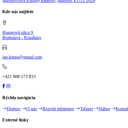
Majstrovstvá Európy kadetov, juniorov a U21 2026
Kde nás nájdete
Hagarová ulica 9
Bratislava - Krasňany
jan.longa@gmail.com
+421 908 173 833
Rýchla navigácia
Domov
O nás
Rozvrh tréningov
Tréneri
Nábor
Konta
Externé linky