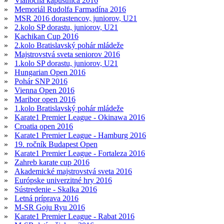
»
Vianočná kapustnica 2016
»
Memoriál Rudolfa Farmadína 2016
»
MSR 2016 dorastencov, juniorov, U21
»
2.kolo SP dorastu, juniorov, U21
»
Kachikan Cup 2016
»
2.kolo Bratislavský pohár mládeže
»
Majstrovstvá sveta seniorov 2016
»
1.kolo SP dorastu, juniorov, U21
»
Hungarian Open 2016
»
Pohár SNP 2016
»
Vienna Open 2016
»
Maribor open 2016
»
1.kolo Bratislavský pohár mládeže
»
Karate1 Premier League - Okinawa 2016
»
Croatia open 2016
»
Karate1 Premier League - Hamburg 2016
»
19. ročník Budapest Open
»
Karate1 Premier League - Fortaleza 2016
»
Zahreb karate cup 2016
»
Akademické majstrovstvá sveta 2016
»
Európske univerzitné hry 2016
»
Sústredenie - Skalka 2016
»
Letná príprava 2016
»
M-SR Goju Ryu 2016
»
Karate1 Premier League - Rabat 2016