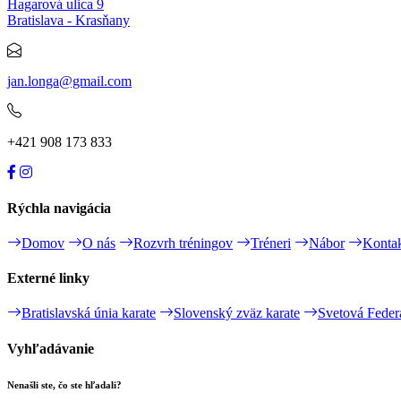
Hagarová ulica 9
Bratislava - Krasňany
jan.longa@gmail.com
+421 908 173 833
Rýchla navigácia
Domov
O nás
Rozvrh tréningov
Tréneri
Nábor
Konta
Externé linky
Bratislavská únia karate
Slovenský zväz karate
Svetová Feder
Vyhľadávanie
Nenašli ste, čo ste hľadali?