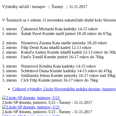
Výsledky súťaží / turnajov | Šurany | 11.11.2017
V Šuranoch sa v sobotu 11.novembra uskutočnilo druhé kolo Slovens
1. miesto Čukanová Michaela Kata kadetky 14-15 rokov
1. miesto Šutiak Pavel Kumite starší juniori 18-20 rokov do 67kg
2. miesto Niznerova Zuzana Kata staršie juniorky 18-20 rokov
2. miesto Filip Denis Kata mladší kadeti 12-13 rokov
2. miesto Kukuľa Andrej Kumite mladší kadeti 12-13 rokov do 50k
2. miesto Fančo Tomáš Kumite juniori 16-17 rokov do 76kg
3. miesto Niznerová Kristína Kata kadetky 14-15 rokov
3. miesto Schlettová Diana Kumite kadetky 14-15 rokov do 47kg
3. miesto Smižanská Jelena Kumite juniorky 16-17 rokov nad 59kg
3. miesto Cích Filip Kumite juniori 16-17 rokov do 76kg
Celkové výsledky 2.kola Slovenského pohára dorastu, junioro
2.kolo SP dorastu, juniorov, U21 - Šurany - 11.11.2017
2.kolo SP dorastu, juniorov, U21 - Šurany - 11.11.2017