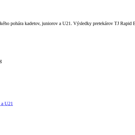
kého pohára kadetov, juniorov a U21. Výsledky pretekárov TJ Rapid Br
g
v a U21