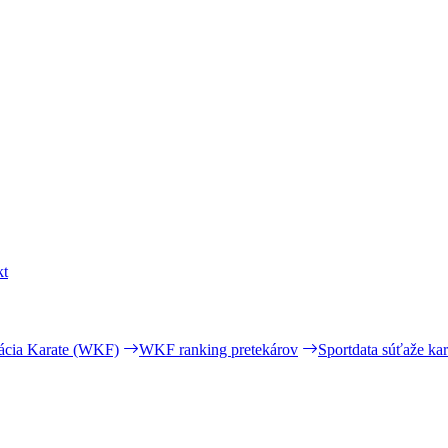
kt
ácia Karate (WKF)
WKF ranking pretekárov
Sportdata súťaže kar