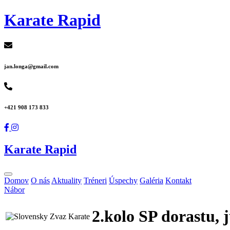
Karate Rapid
jan.longa@gmail.com
+421 908 173 833
Karate Rapid
Domov
O nás
Aktuality
Tréneri
Úspechy
Galéria
Kontakt
Nábor
2.kolo SP dorastu, 