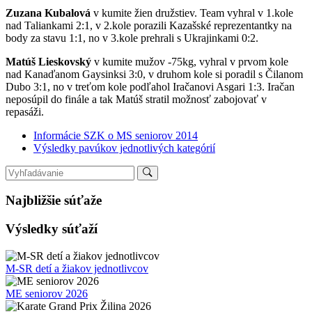
Zuzana Kubalová
v kumite žien družstiev. Team vyhral v 1.kole
nad Taliankami 2:1, v 2.kole porazili Kazašské reprezentantky na
body za stavu 1:1, no v 3.kole prehrali s Ukrajinkami 0:2.
Matúš Lieskovský
v kumite mužov -75kg, vyhral v prvom kole
nad Kanaďanom Gaysinksi 3:0, v druhom kole si poradil s Čilanom
Dubo 3:1, no v treťom kole podľahol Iračanovi Asgari 1:3. Iračan
neposúpil do finále a tak Matúš stratil možnosť zabojovať v
repasáži.
Informácie SZK o MS seniorov 2014
Výsledky pavúkov jednotlivých kategórií
Najbližšie súťaže
Výsledky súťaží
M-SR detí a žiakov jednotlivcov
ME seniorov 2026