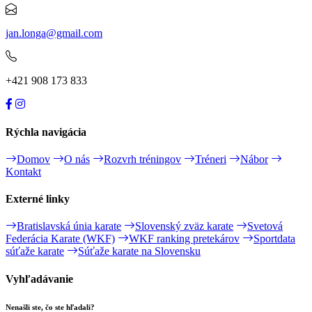
jan.longa@gmail.com
+421 908 173 833
Rýchla navigácia
Domov
O nás
Rozvrh tréningov
Tréneri
Nábor
Kontakt
Externé linky
Bratislavská únia karate
Slovenský zväz karate
Svetová
Federácia Karate (WKF)
WKF ranking pretekárov
Sportdata
súťaže karate
Súťaže karate na Slovensku
Vyhľadávanie
Nenašli ste, čo ste hľadali?