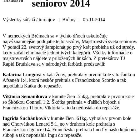
seniorov 2014
Výsledky súťaží / turnajov | Brémy | 05.11.2014
V nemeckých Brémach sa v týchto dňoch uskutočuje
najvýznamnejšie podujatie tejto sezóny, Majstrovstvá sveta seniorov.
V poradí 22. svetový šampionát po prvý krát prebieha už od stredy,
kedy začali eliminácie jednotlivých kategórií. Všetky informácie o
majstrovstvách nájdete v priložených linkách. Z pretekárov TJ
Rapid Bratislava sa v národných farbách predstavili:
Katarína Longová
v kata ženy, prehrala v prvom kole s Iračankou
Afsaneh 1:4, ktorá neskôr prehrala s Francúzskou Scordo a tak
nepotiahla Katku do repasáže.
Viktória Semaníková
v kumite žien -55kg, prehrala v prvom kole
so Škótkou Connell 1:2. Škótka prehrala v ďalších bojoch s
Francúzskou Thouy. Viktória sa teda nedostala do repasáže.
Ingrida Suchánková
v kumite žien -61kg, vyhrala v prvom kole
nad Chorvátkou Lenard 5:1, no v druhom kole prehrala s
Francúzskou Ignace 0:4. Francúzska prehrala hneď v nasledujúcom
súboji a tak nepotiahla Ingu do repasáže.